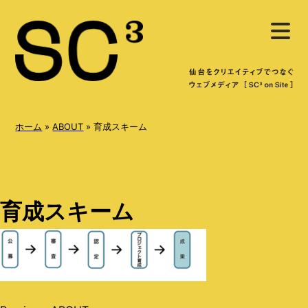
S
メ
k
ニ
ュ
i
ー
を
p
開
く
t
o
ホーム
»
ABOUT
»
育成スキーム
c
o
n
育成スキーム
t
e
n
t