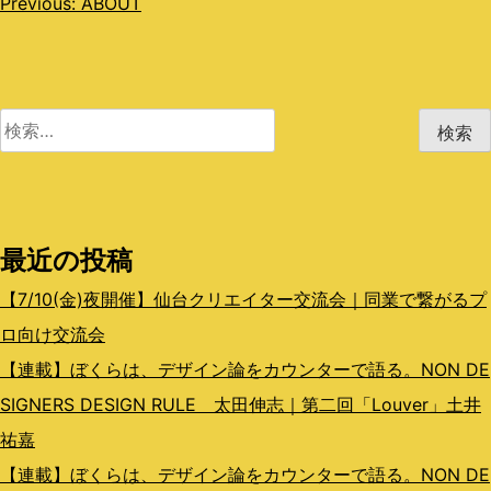
投
Previous:
ABOUT
稿
ナ
ビ
検
索:
ゲ
ー
シ
最近の投稿
ョ
【7/10(金)夜開催】仙台クリエイター交流会｜同業で繋がるプ
ン
ロ向け交流会
【連載】ぼくらは、デザイン論をカウンターで語る。NON DE
SIGNERS DESIGN RULE 太田伸志｜第二回「Louver」土井
祐嘉
【連載】ぼくらは、デザイン論をカウンターで語る。NON DE