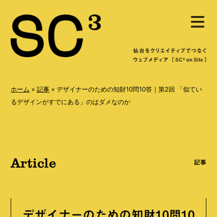
S
メ
k
ニ
ュ
i
ー
を
p
開
く
t
o
ホーム
»
記事
»
デザイナーのための知財10問10答｜第2回 「似てい
c
るデザインがすでにある」のはダメなのか
o
n
t
Article
e
記事
n
t
デザイナーのための知財10問10