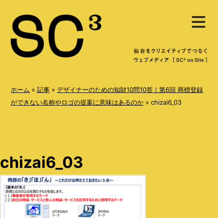
S
メ
k
ニ
ュ
i
ー
を
p
開
く
t
o
ホーム
»
記事
»
デザイナーのための知財10問10答｜第6回 商標登録
c
ができない名称やロゴの提案に意味はあるのか
»
chizai6_03
o
n
t
chizai6_03
e
n
t