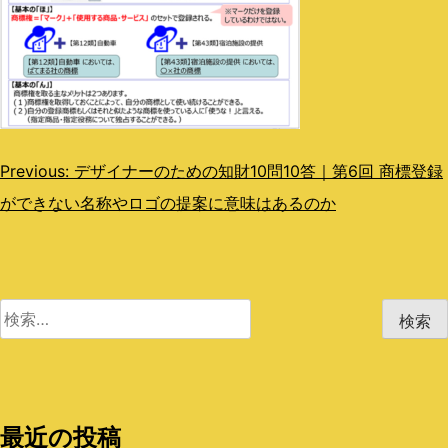
投
Previous:
デザイナーのための知財10問10答｜第6回 商標登録
ができない名称やロゴの提案に意味はあるのか
稿
ナ
ビ
検
ゲ
索:
ー
シ
最近の投稿
ョ