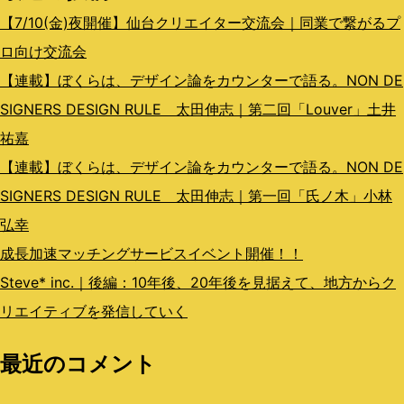
ン
【7/10(金)夜開催】仙台クリエイター交流会｜同業で繋がるプ
ロ向け交流会
【連載】ぼくらは、デザイン論をカウンターで語る。NON DE
SIGNERS DESIGN RULE 太田伸志｜第二回「Louver」土井
祐嘉
【連載】ぼくらは、デザイン論をカウンターで語る。NON DE
SIGNERS DESIGN RULE 太田伸志｜第一回「氏ノ木」小林
弘幸
成長加速マッチングサービスイベント開催！！
Steve* inc.｜後編：10年後、20年後を見据えて、地方からク
リエイティブを発信していく
最近のコメント