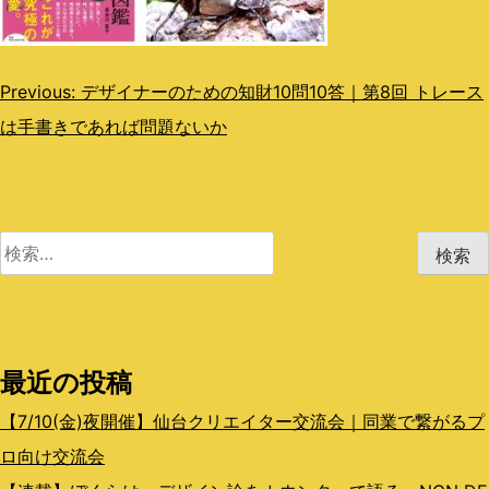
投
Previous:
デザイナーのための知財10問10答｜第8回 トレース
は手書きであれば問題ないか
稿
ナ
ビ
検
ゲ
索:
ー
シ
最近の投稿
ョ
ン
【7/10(金)夜開催】仙台クリエイター交流会｜同業で繋がるプ
ロ向け交流会