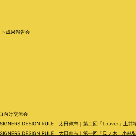
クト成果報告会
プロ向け交流会
ERS DESIGN RULE 太田伸志｜第二回「Louver」土井
GNERS DESIGN RULE 太田伸志｜第一回「氏ノ木」小林