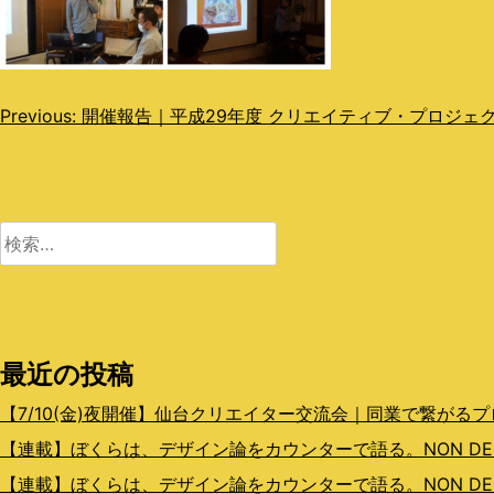
投
Previous:
開催報告｜平成29年度 クリエイティブ・プロジェ
稿
ナ
ビ
検
索:
ゲ
ー
シ
最近の投稿
ョ
【7/10(金)夜開催】仙台クリエイター交流会｜同業で繋がる
ン
【連載】ぼくらは、デザイン論をカウンターで語る。NON DESIGN
【連載】ぼくらは、デザイン論をカウンターで語る。NON DESI