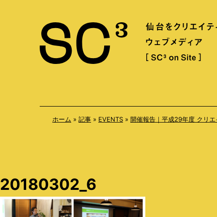
S
k
i
p
t
o
c
o
ホーム
»
記事
»
EVENTS
»
開催報告｜平成29年度 クリ
n
t
e
n
20180302_6
t