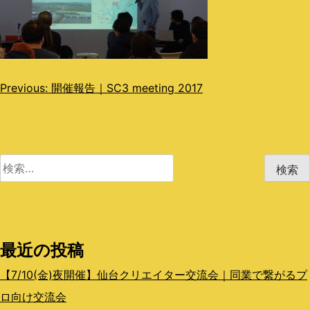
投
Previous:
開催報告｜SC3 meeting 2017
稿
ナ
ビ
検
索:
ゲ
ー
シ
最近の投稿
ョ
【7/10(金)夜開催】仙台クリエイター交流会｜同業で繋がるプ
ン
ロ向け交流会