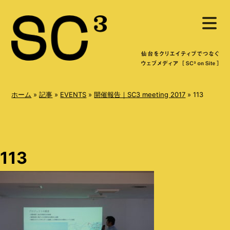
S
メ
k
ニ
ュ
i
ー
を
p
開
く
t
o
ホーム
»
記事
»
EVENTS
»
開催報告｜SC3 meeting 2017
»
113
c
o
n
113
t
e
n
t