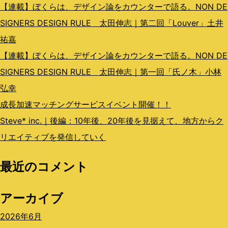
【連載】ぼくらは、デザイン論をカウンターで語る。NON DE
SIGNERS DESIGN RULE 太田伸志｜第二回「Louver」土井
祐嘉
【連載】ぼくらは、デザイン論をカウンターで語る。NON DE
SIGNERS DESIGN RULE 太田伸志｜第一回「氏ノ木」小林
弘幸
成長加速マッチングサービスイベント開催！！
Steve* inc.｜後編：10年後、20年後を見据えて、地方からク
リエイティブを発信していく
最近のコメント
アーカイブ
2026年6月