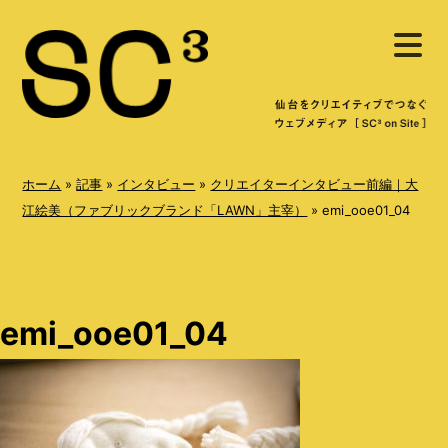
S
メ
k
ニ
ュ
i
ー
を
p
開
く
t
o
ホーム
»
記事
»
インタビュー
»
クリエイターインタビュー前編｜大
c
江絵美（ファブリックブランド「LAWN」主宰）
»
emi_ooe01_04
o
n
t
emi_ooe01_04
e
n
t