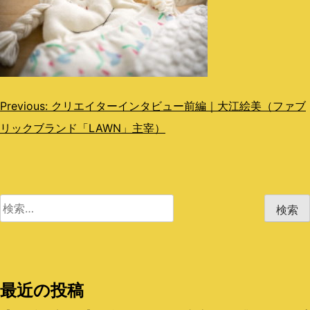
投
Previous:
クリエイターインタビュー前編｜大江絵美（ファブ
リックブランド「LAWN」主宰）
稿
ナ
ビ
検
ゲ
索:
ー
シ
最近の投稿
ョ