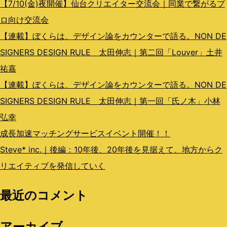
ン
【7/10(金)夜開催】仙台クリエイター交流会｜同業で繋がるプ
ロ向け交流会
【連載】ぼくらは、デザイン論をカウンターで語る。NON DE
SIGNERS DESIGN RULE 太田伸志｜第二回「Louver」土井
祐嘉
【連載】ぼくらは、デザイン論をカウンターで語る。NON DE
SIGNERS DESIGN RULE 太田伸志｜第一回「氏ノ木」小林
弘幸
成長加速マッチングサービスイベント開催！！
Steve* inc.｜後編：10年後、20年後を見据えて、地方からク
リエイティブを発信していく
最近のコメント
アーカイブ