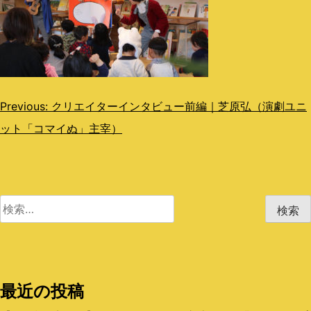
投
Previous:
クリエイターインタビュー前編｜芝原弘（演劇ユニ
ット「コマイぬ」主宰）
稿
ナ
ビ
検
ゲ
索:
ー
シ
最近の投稿
ョ