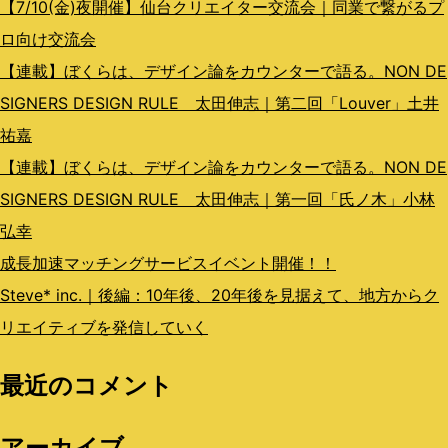
ン
【7/10(金)夜開催】仙台クリエイター交流会｜同業で繋がるプ
ロ向け交流会
【連載】ぼくらは、デザイン論をカウンターで語る。NON DE
SIGNERS DESIGN RULE 太田伸志｜第二回「Louver」土井
祐嘉
【連載】ぼくらは、デザイン論をカウンターで語る。NON DE
SIGNERS DESIGN RULE 太田伸志｜第一回「氏ノ木」小林
弘幸
成長加速マッチングサービスイベント開催！！
Steve* inc.｜後編：10年後、20年後を見据えて、地方からク
リエイティブを発信していく
最近のコメント
アーカイブ