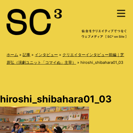
S
メ
k
ニ
ュ
i
ー
を
p
開
く
t
o
ホーム
»
記事
»
インタビュー
»
クリエイターインタビュー前編｜芝
c
原弘（演劇ユニット「コマイぬ」主宰）
»
hiroshi_shibahara01_03
o
n
t
hiroshi_shibahara01_03
e
n
t