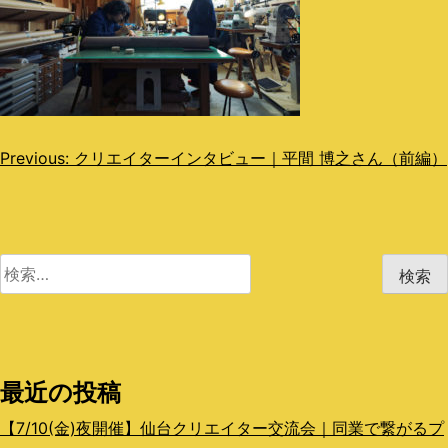
投
Previous:
クリエイターインタビュー｜平間 博之さん（前編）
稿
ナ
ビ
検
索:
ゲ
ー
シ
最近の投稿
ョ
【7/10(金)夜開催】仙台クリエイター交流会｜同業で繋がるプ