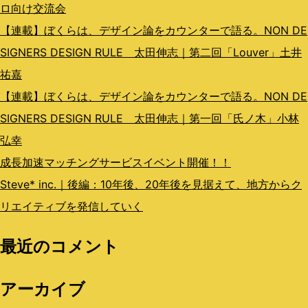
ン
ロ向け交流会
【連載】ぼくらは、デザイン論をカウンターで語る。NON DE
SIGNERS DESIGN RULE 太田伸志｜第二回「Louver」土井
祐嘉
【連載】ぼくらは、デザイン論をカウンターで語る。NON DE
SIGNERS DESIGN RULE 太田伸志｜第一回「氏ノ木」小林
弘幸
成長加速マッチングサービスイベント開催！！
Steve* inc.｜後編：10年後、20年後を見据えて、地方からク
リエイティブを発信していく
最近のコメント
アーカイブ