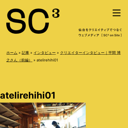
S
メ
k
ニ
ュ
i
ー
を
p
開
く
t
o
ホーム
»
記事
»
インタビュー
»
クリエイターインタビュー｜平間 博
c
之さん（前編）
»
atelirehihi01
o
n
t
atelirehihi01
e
n
t