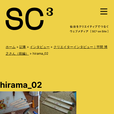
S
メ
k
ニ
ュ
i
ー
を
p
開
く
t
o
ホーム
»
記事
»
インタビュー
»
クリエイターインタビュー｜平間 博
c
之さん（前編）
»
hirama_02
o
n
t
hirama_02
e
n
t