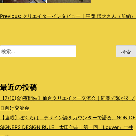
投
Previous:
クリエイターインタビュー｜平間 博之さん（前編）
稿
ナ
ビ
検
索:
ゲ
ー
シ
最近の投稿
ョ
【7/10(金)夜開催】仙台クリエイター交流会｜同業で繋がるプ
ン
ロ向け交流会
【連載】ぼくらは、デザイン論をカウンターで語る。NON DE
SIGNERS DESIGN RULE 太田伸志｜第二回「Louver」土井