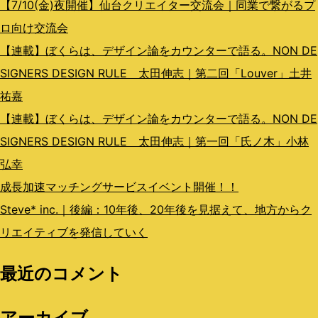
ン
【7/10(金)夜開催】仙台クリエイター交流会｜同業で繋がるプ
ロ向け交流会
【連載】ぼくらは、デザイン論をカウンターで語る。NON DE
SIGNERS DESIGN RULE 太田伸志｜第二回「Louver」土井
祐嘉
【連載】ぼくらは、デザイン論をカウンターで語る。NON DE
SIGNERS DESIGN RULE 太田伸志｜第一回「氏ノ木」小林
弘幸
成長加速マッチングサービスイベント開催！！
Steve* inc.｜後編：10年後、20年後を見据えて、地方からク
リエイティブを発信していく
最近のコメント
アーカイブ