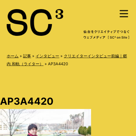
S
メ
k
ニ
ュ
i
ー
を
p
開
く
t
o
ホーム
»
記事
»
インタビュー
»
クリエイターインタビュー前編｜郷
c
内 和軌（ライター）
»
AP3A4420
o
n
t
AP3A4420
e
n
t