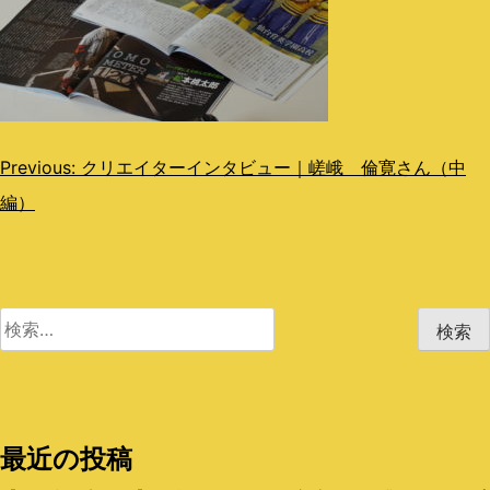
投
Previous:
クリエイターインタビュー｜嵯峨 倫寛さん（中
編）
稿
ナ
ビ
検
ゲ
索:
ー
シ
最近の投稿
ョ