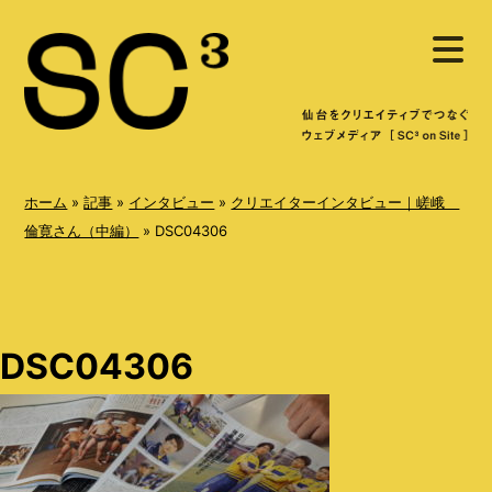
S
メ
k
ニ
ュ
i
ー
を
p
開
く
t
o
ホーム
»
記事
»
インタビュー
»
クリエイターインタビュー｜嵯峨
c
倫寛さん（中編）
»
DSC04306
o
n
t
DSC04306
e
n
t