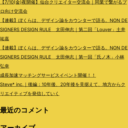
ン
【7/10(金)夜開催】仙台クリエイター交流会｜同業で繋がるプ
ロ向け交流会
【連載】ぼくらは、デザイン論をカウンターで語る。NON DE
SIGNERS DESIGN RULE 太田伸志｜第二回「Louver」土井
祐嘉
【連載】ぼくらは、デザイン論をカウンターで語る。NON DE
SIGNERS DESIGN RULE 太田伸志｜第一回「氏ノ木」小林
弘幸
成長加速マッチングサービスイベント開催！！
Steve* inc.｜後編：10年後、20年後を見据えて、地方からク
リエイティブを発信していく
最近のコメント
アーカイブ