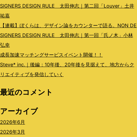
SIGNERS DESIGN RULE 太田伸志｜第二回「Louver」土井
祐嘉
【連載】ぼくらは、デザイン論をカウンターで語る。NON DE
SIGNERS DESIGN RULE 太田伸志｜第一回「氏ノ木」小林
弘幸
成長加速マッチングサービスイベント開催！！
Steve* inc.｜後編：10年後、20年後を見据えて、地方からク
リエイティブを発信していく
最近のコメント
アーカイブ
2026年6月
2026年3月