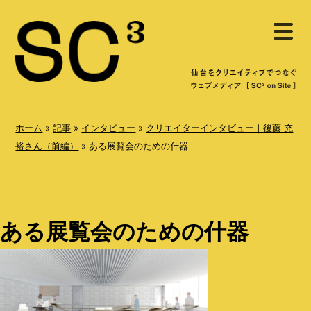
S
メ
k
ニ
ュ
i
ー
を
p
開
く
t
o
ホーム
»
記事
»
インタビュー
»
クリエイターインタビュー｜後藤 充
c
裕さん（前編）
»
ある展覧会のための什器
o
n
t
ある展覧会のための什器
e
n
t