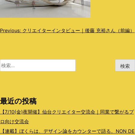
投
Previous:
クリエイターインタビュー｜後藤 充裕さん（前編）
稿
ナ
ビ
検
索:
ゲ
ー
シ
最近の投稿
ョ
【7/10(金)夜開催】仙台クリエイター交流会｜同業で繋がるプ
ン
ロ向け交流会
【連載】ぼくらは、デザイン論をカウンターで語る。NON DE