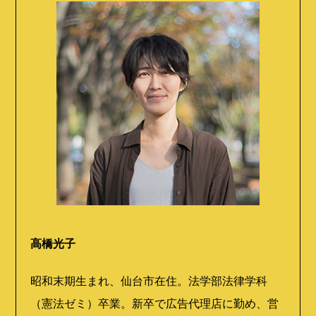
高橋光子
昭和末期生まれ、仙台市在住。法学部法律学科
（憲法ゼミ）卒業。新卒で広告代理店に勤め、営