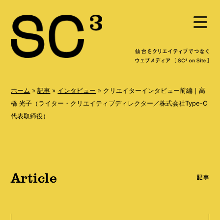
S
メ
k
ニ
ュ
i
ー
を
p
開
く
t
o
ホーム
»
記事
»
インタビュー
»
クリエイターインタビュー前編｜高
c
橋 光子（ライター・クリエイティブディレクター／株式会社Type-O
代表取締役）
o
n
t
e
Article
記事
n
t