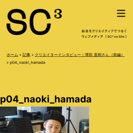
S
メ
k
ニ
ュ
i
ー
を
p
開
く
t
o
ホーム
»
記事
»
クリエイターインタビュー｜濱田 直樹さん（前編）
c
»
p04_naoki_hamada
o
n
t
p04_naoki_hamada
e
n
t