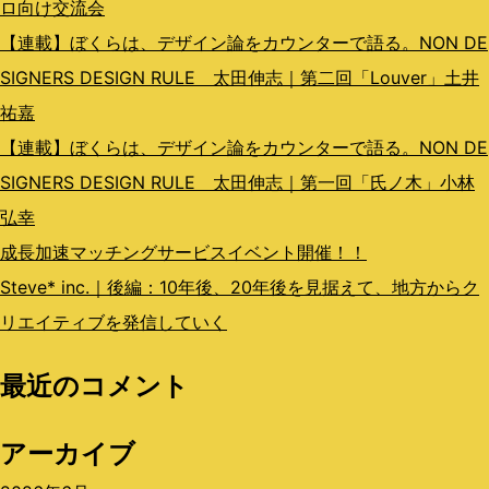
ン
ロ向け交流会
【連載】ぼくらは、デザイン論をカウンターで語る。NON DE
SIGNERS DESIGN RULE 太田伸志｜第二回「Louver」土井
祐嘉
【連載】ぼくらは、デザイン論をカウンターで語る。NON DE
SIGNERS DESIGN RULE 太田伸志｜第一回「氏ノ木」小林
弘幸
成長加速マッチングサービスイベント開催！！
Steve* inc.｜後編：10年後、20年後を見据えて、地方からク
リエイティブを発信していく
最近のコメント
アーカイブ