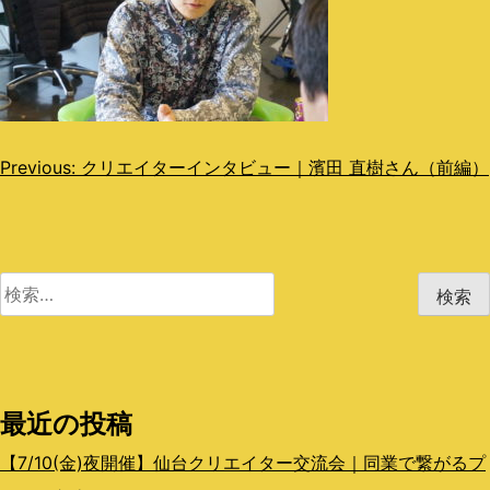
投
Previous:
クリエイターインタビュー｜濱田 直樹さん（前編）
稿
ナ
ビ
検
索:
ゲ
ー
シ
最近の投稿
ョ
【7/10(金)夜開催】仙台クリエイター交流会｜同業で繋がるプ