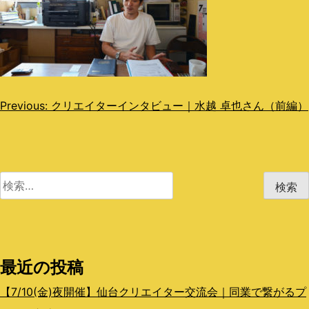
投
Previous:
クリエイターインタビュー｜水越 卓也さん（前編）
稿
ナ
ビ
検
索:
ゲ
ー
シ
最近の投稿
ョ
【7/10(金)夜開催】仙台クリエイター交流会｜同業で繋がるプ