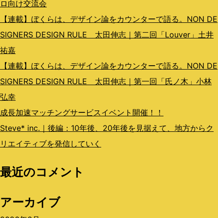
ン
ロ向け交流会
【連載】ぼくらは、デザイン論をカウンターで語る。NON DE
SIGNERS DESIGN RULE 太田伸志｜第二回「Louver」土井
祐嘉
【連載】ぼくらは、デザイン論をカウンターで語る。NON DE
SIGNERS DESIGN RULE 太田伸志｜第一回「氏ノ木」小林
弘幸
成長加速マッチングサービスイベント開催！！
Steve* inc.｜後編：10年後、20年後を見据えて、地方からク
リエイティブを発信していく
最近のコメント
アーカイブ