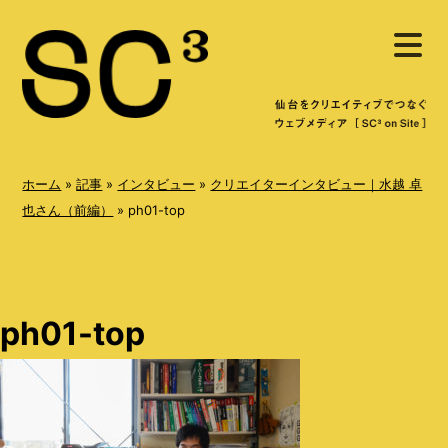
S
メ
k
ニ
ュ
i
ー
を
p
開
く
t
o
ホーム
»
記事
»
インタビュー
»
クリエイターインタビュー｜水越 卓
c
也さん（前編）
»
ph01-top
o
n
t
ph01-top
e
n
t