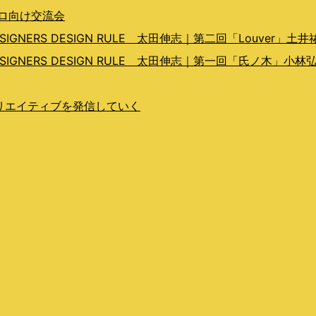
プロ向け交流会
ERS DESIGN RULE 太田伸志｜第二回「Louver」土井
GNERS DESIGN RULE 太田伸志｜第一回「氏ノ木」小林
らクリエイティブを発信していく