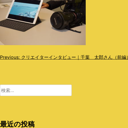
投
Previous:
クリエイターインタビュー｜千葉 太郎さん（前編
稿
ナ
ビ
検
索:
ゲ
ー
シ
最近の投稿