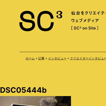
S
k
i
p
t
o
c
o
ホーム
»
記事
»
インタビュー
»
クリエイターインタビュ
n
t
e
n
DSC05444b
t