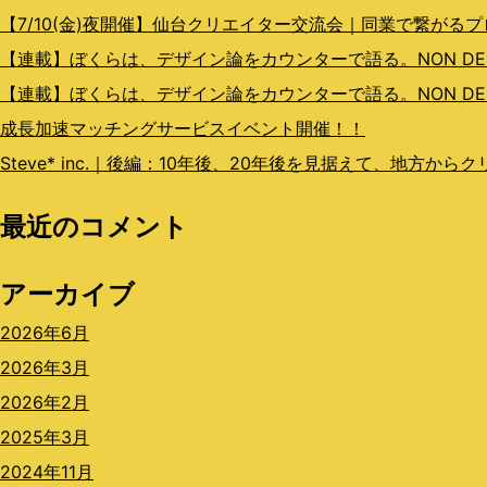
ョ
【7/10(金)夜開催】仙台クリエイター交流会｜同業で繋がる
ン
【連載】ぼくらは、デザイン論をカウンターで語る。NON DESIGN
【連載】ぼくらは、デザイン論をカウンターで語る。NON DESI
成長加速マッチングサービスイベント開催！！
Steve* inc.｜後編：10年後、20年後を見据えて、地方か
最近のコメント
アーカイブ
2026年6月
2026年3月
2026年2月
2025年3月
2024年11月