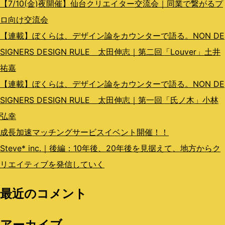
ン
【7/10(金)夜開催】仙台クリエイター交流会｜同業で繋がるプ
ロ向け交流会
【連載】ぼくらは、デザイン論をカウンターで語る。NON DE
SIGNERS DESIGN RULE 太田伸志｜第二回「Louver」土井
祐嘉
【連載】ぼくらは、デザイン論をカウンターで語る。NON DE
SIGNERS DESIGN RULE 太田伸志｜第一回「氏ノ木」小林
弘幸
成長加速マッチングサービスイベント開催！！
Steve* inc.｜後編：10年後、20年後を見据えて、地方からク
リエイティブを発信していく
最近のコメント
アーカイブ