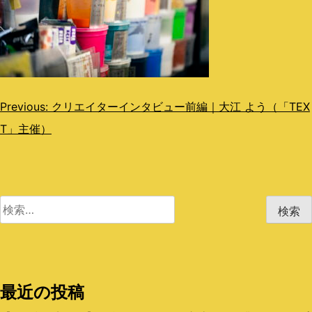
投
Previous:
クリエイターインタビュー前編｜大江 よう（「TEX
T」主催）
稿
ナ
ビ
検
ゲ
索:
ー
シ
最近の投稿
ョ