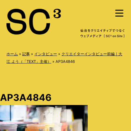
S
メ
k
ニ
ュ
i
ー
を
p
開
く
t
o
ホーム
»
記事
»
インタビュー
»
クリエイターインタビュー前編｜大
c
江 よう（「TEXT」主催）
»
AP3A4846
o
n
t
AP3A4846
e
n
t