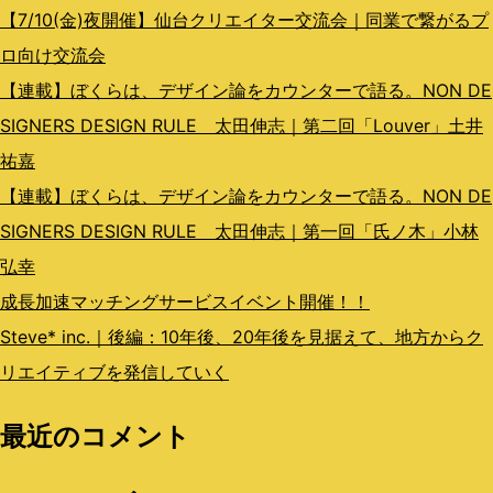
ン
【7/10(金)夜開催】仙台クリエイター交流会｜同業で繋がるプ
ロ向け交流会
【連載】ぼくらは、デザイン論をカウンターで語る。NON DE
SIGNERS DESIGN RULE 太田伸志｜第二回「Louver」土井
祐嘉
【連載】ぼくらは、デザイン論をカウンターで語る。NON DE
SIGNERS DESIGN RULE 太田伸志｜第一回「氏ノ木」小林
弘幸
成長加速マッチングサービスイベント開催！！
Steve* inc.｜後編：10年後、20年後を見据えて、地方からク
リエイティブを発信していく
最近のコメント