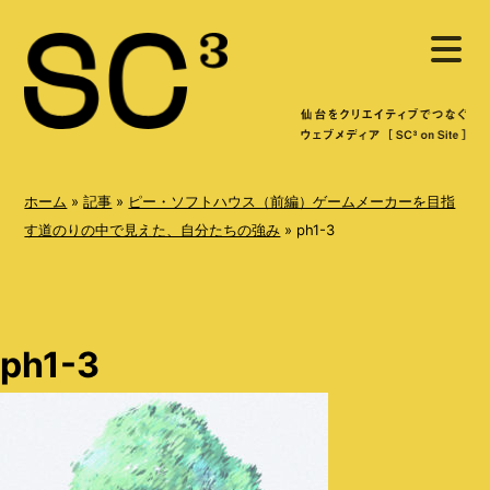
S
メ
k
ニ
ュ
i
ー
を
p
開
く
t
o
ホーム
»
記事
»
ピー・ソフトハウス（前編）ゲームメーカーを目指
c
す道のりの中で見えた、自分たちの強み
»
ph1-3
o
n
t
ph1-3
e
n
t