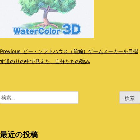
投
Previous:
ピー・ソフトハウス（前編）ゲームメーカーを目指
す道のりの中で見えた、自分たちの強み
稿
ナ
ビ
検
ゲ
索:
ー
シ
最近の投稿
ョ