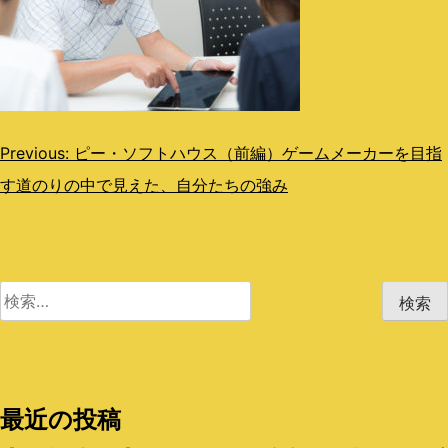
投
Previous:
ピー・ソフトハウス（前編）ゲームメーカーを目指
す道のりの中で見えた、自分たちの強み
稿
ナ
ビ
検
ゲ
索:
ー
シ
最近の投稿
ョ