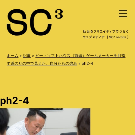
S
メ
k
ニ
ュ
i
ー
を
p
開
く
t
o
ホーム
»
記事
»
ピー・ソフトハウス（前編）ゲームメーカーを目指
c
す道のりの中で見えた、自分たちの強み
»
ph2-4
o
n
t
ph2-4
e
n
t