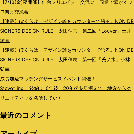
ン
【7/10(金)夜開催】仙台クリエイター交流会｜同業で繋がるプ
ロ向け交流会
【連載】ぼくらは、デザイン論をカウンターで語る。NON DE
SIGNERS DESIGN RULE 太田伸志｜第二回「Louver」土井
祐嘉
【連載】ぼくらは、デザイン論をカウンターで語る。NON DE
SIGNERS DESIGN RULE 太田伸志｜第一回「氏ノ木」小林
弘幸
成長加速マッチングサービスイベント開催！！
Steve* inc.｜後編：10年後、20年後を見据えて、地方からク
リエイティブを発信していく
最近のコメント
アーカイブ