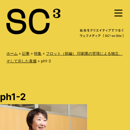
S
メ
k
ニ
ュ
i
ー
を
p
開
く
t
o
ホーム
»
記事
»
特集
»
フロット（前編） 印刷業の苦境による独立、
c
そして示した真価
»
ph1-2
o
n
t
ph1-2
e
n
t