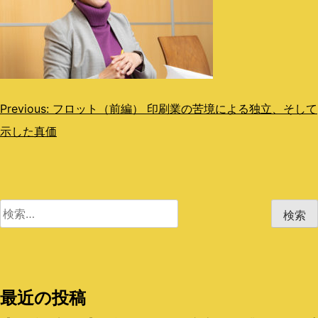
投
Previous:
フロット（前編） 印刷業の苦境による独立、そして
示した真価
稿
ナ
ビ
検
ゲ
索:
ー
シ
最近の投稿
ョ