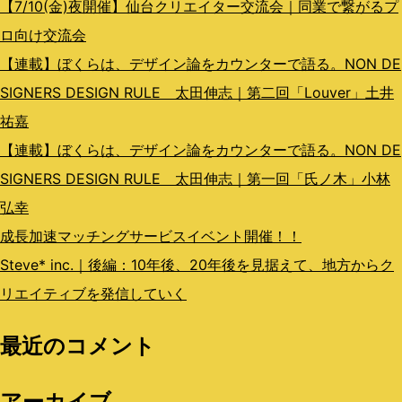
ン
【7/10(金)夜開催】仙台クリエイター交流会｜同業で繋がるプ
ロ向け交流会
【連載】ぼくらは、デザイン論をカウンターで語る。NON DE
SIGNERS DESIGN RULE 太田伸志｜第二回「Louver」土井
祐嘉
【連載】ぼくらは、デザイン論をカウンターで語る。NON DE
SIGNERS DESIGN RULE 太田伸志｜第一回「氏ノ木」小林
弘幸
成長加速マッチングサービスイベント開催！！
Steve* inc.｜後編：10年後、20年後を見据えて、地方からク
リエイティブを発信していく
最近のコメント
アーカイブ