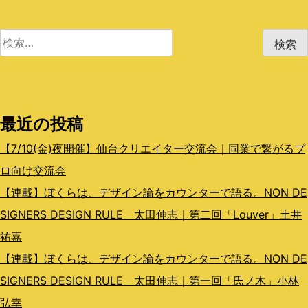
ゲ
検
ー
索:
シ
ョ
最近の投稿
ン
【7/10(金)夜開催】仙台クリエイター交流会｜同業で繋がるプ
ロ向け交流会
【連載】ぼくらは、デザイン論をカウンターで語る。NON DE
SIGNERS DESIGN RULE 太田伸志｜第二回「Louver」土井
祐嘉
【連載】ぼくらは、デザイン論をカウンターで語る。NON DE
SIGNERS DESIGN RULE 太田伸志｜第一回「氏ノ木」小林
弘幸