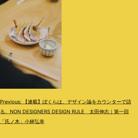
投
Previous:
【連載】ぼくらは、デザイン論をカウンターで語
る。NON DESIGNERS DESIGN RULE 太田伸志｜第一回
稿
「氏ノ木」小林弘幸
ナ
ビ