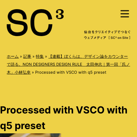
S
メ
k
ニ
ュ
i
ー
を
p
開
く
t
o
ホーム
»
記事
»
特集
»
【連載】ぼくらは、デザイン論をカウンター
c
で語る。NON DESIGNERS DESIGN RULE 太田伸志｜第一回「氏ノ
木」小林弘幸
»
Processed with VSCO with q5 preset
o
n
t
e
Processed with VSCO with
n
t
q5 preset