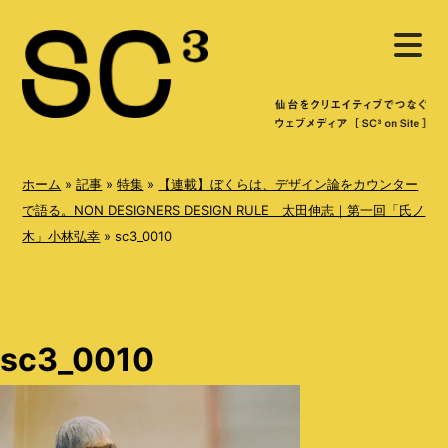
S
メ
k
ニ
ュ
i
ー
を
p
開
く
t
o
ホーム
»
記事
»
特集
»
【連載】ぼくらは、デザイン論をカウンター
c
で語る。NON DESIGNERS DESIGN RULE 太田伸志｜第一回「氏ノ
木」小林弘幸
»
sc3_0010
o
n
t
e
sc3_0010
n
t