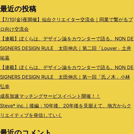
最近の投稿
ン
【7/10(金)夜開催】仙台クリエイター交流会｜同業で繋がるプ
ロ向け交流会
【連載】ぼくらは、デザイン論をカウンターで語る。NON DE
SIGNERS DESIGN RULE 太田伸志｜第二回「Louver」土井
祐嘉
【連載】ぼくらは、デザイン論をカウンターで語る。NON DE
SIGNERS DESIGN RULE 太田伸志｜第一回「氏ノ木」小林
弘幸
成長加速マッチングサービスイベント開催！！
Steve* inc.｜後編：10年後、20年後を見据えて、地方からク
リエイティブを発信していく
最近のコメント