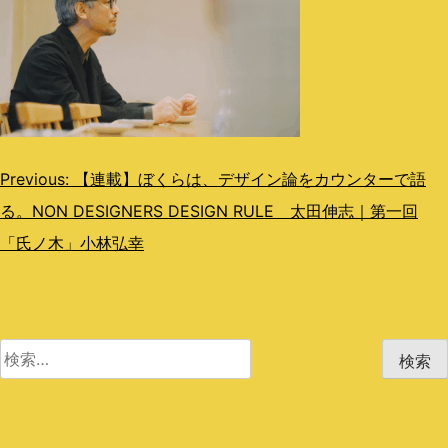
投
Previous:
【連載】ぼくらは、デザイン論をカウンターで語
る。NON DESIGNERS DESIGN RULE 太田伸志｜第一回
稿
「氏ノ木」小林弘幸
ナ
ビ
ゲ
検
ー
索:
シ
ョ