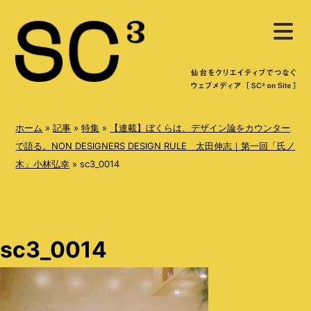
S
メ
k
ニ
ュ
i
ー
を
p
開
く
t
o
ホーム
»
記事
»
特集
»
【連載】ぼくらは、デザイン論をカウンター
c
で語る。NON DESIGNERS DESIGN RULE 太田伸志｜第一回「氏ノ
木」小林弘幸
»
sc3_0014
o
n
t
e
sc3_0014
n
t