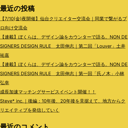
最近の投稿
ン
【7/10(金)夜開催】仙台クリエイター交流会｜同業で繋がるプ
ロ向け交流会
【連載】ぼくらは、デザイン論をカウンターで語る。NON DE
SIGNERS DESIGN RULE 太田伸志｜第二回「Louver」土井
祐嘉
【連載】ぼくらは、デザイン論をカウンターで語る。NON DE
SIGNERS DESIGN RULE 太田伸志｜第一回「氏ノ木」小林
弘幸
成長加速マッチングサービスイベント開催！！
Steve* inc.｜後編：10年後、20年後を見据えて、地方からク
リエイティブを発信していく
最近のコメント