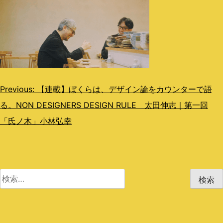
投
Previous:
【連載】ぼくらは、デザイン論をカウンターで語
る。NON DESIGNERS DESIGN RULE 太田伸志｜第一回
稿
「氏ノ木」小林弘幸
ナ
ビ
ゲ
検
ー
索:
シ
ョ