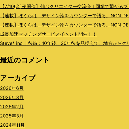
ョ
【7/10(金)夜開催】仙台クリエイター交流会｜同業で繋がる
ン
【連載】ぼくらは、デザイン論をカウンターで語る。NON DESIGN
【連載】ぼくらは、デザイン論をカウンターで語る。NON DESI
成長加速マッチングサービスイベント開催！！
Steve* inc.｜後編：10年後、20年後を見据えて、地方か
最近のコメント
アーカイブ
2026年6月
2026年3月
2026年2月
2025年3月
2024年11月