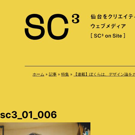
S
k
i
p
t
o
c
o
ホーム
»
記事
»
特集
»
【連載】ぼくらは、デザイン論をカウン
n
t
e
n
sc3_01_006
t