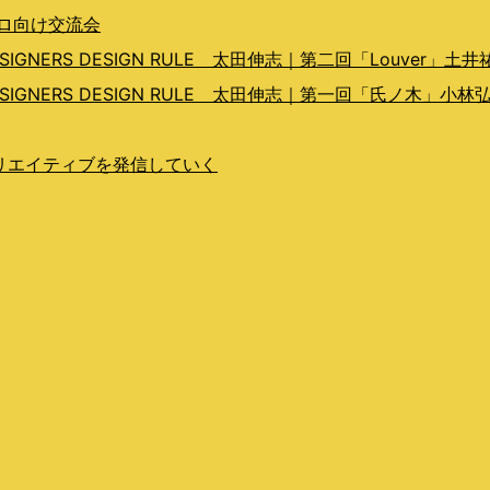
プロ向け交流会
ERS DESIGN RULE 太田伸志｜第二回「Louver」土井
GNERS DESIGN RULE 太田伸志｜第一回「氏ノ木」小林
らクリエイティブを発信していく