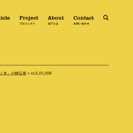
icle
Project
About
Contact
3
検
プロジェクト
SC
とは
お問い合わせ
索
「氏ノ木」小林弘幸
»
sc3_01_006