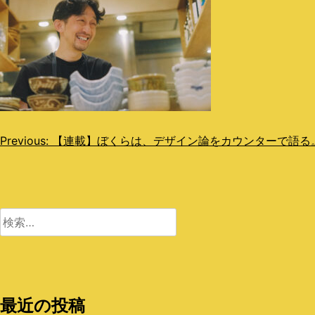
投
Previous:
【連載】ぼくらは、デザイン論をカウンターで語る。NON
稿
ナ
ビ
検
索:
ゲ
ー
シ
最近の投稿