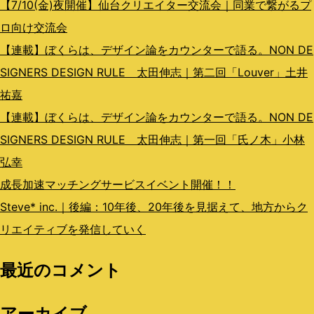
ン
【7/10(金)夜開催】仙台クリエイター交流会｜同業で繋がるプ
ロ向け交流会
【連載】ぼくらは、デザイン論をカウンターで語る。NON DE
SIGNERS DESIGN RULE 太田伸志｜第二回「Louver」土井
祐嘉
【連載】ぼくらは、デザイン論をカウンターで語る。NON DE
SIGNERS DESIGN RULE 太田伸志｜第一回「氏ノ木」小林
弘幸
成長加速マッチングサービスイベント開催！！
Steve* inc.｜後編：10年後、20年後を見据えて、地方からク
リエイティブを発信していく
最近のコメント
アーカイブ