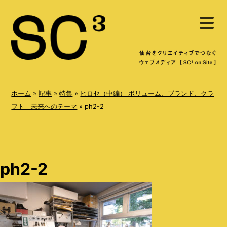
S
メ
k
ニ
ュ
i
ー
を
p
開
く
t
o
ホーム
»
記事
»
特集
»
ヒロセ（中編） ボリューム、ブランド、クラ
c
フト 未来へのテーマ
»
ph2-2
o
n
t
ph2-2
e
n
t