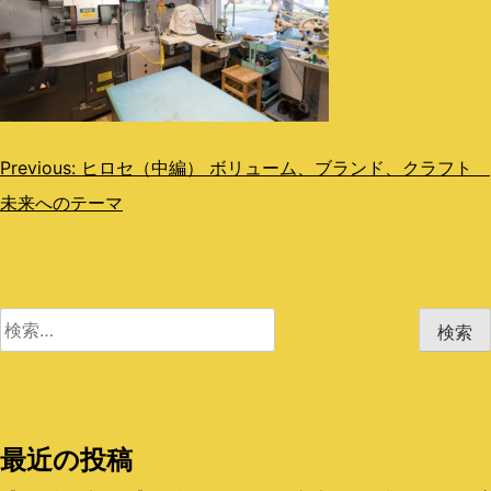
投
Previous:
ヒロセ（中編） ボリューム、ブランド、クラフト
未来へのテーマ
稿
ナ
ビ
検
ゲ
索:
ー
シ
最近の投稿
ョ