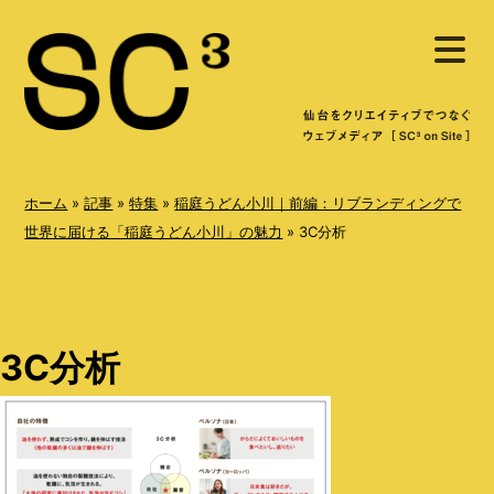
S
メ
k
ニ
ュ
i
ー
を
p
開
く
t
o
ホーム
»
記事
»
特集
»
稲庭うどん小川｜前編：リブランディングで
c
世界に届ける「稲庭うどん小川」の魅力
»
3C分析
o
n
t
3C分析
e
n
t