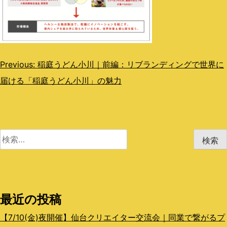
投
Previous:
稲庭うどん小川｜前編：リブランディングで世界に
届ける「稲庭うどん小川」の魅力
稿
ナ
ビ
検
ゲ
索:
ー
シ
最近の投稿
ョ
ン
【7/10(金)夜開催】仙台クリエイター交流会｜同業で繋がるプ