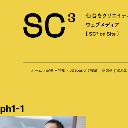
S
k
i
p
t
o
c
o
ホーム
»
記事
»
特集
»
JDSound（前編） 意図せず踏み
n
t
e
n
ph1-1
t