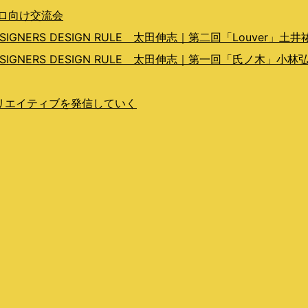
プロ向け交流会
ERS DESIGN RULE 太田伸志｜第二回「Louver」土井
GNERS DESIGN RULE 太田伸志｜第一回「氏ノ木」小林
らクリエイティブを発信していく