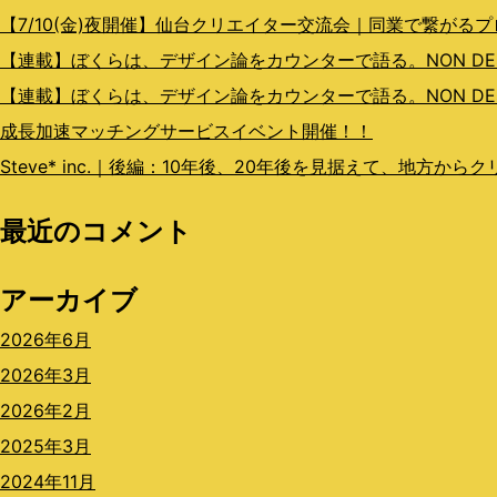
ョ
【7/10(金)夜開催】仙台クリエイター交流会｜同業で繋がる
ン
【連載】ぼくらは、デザイン論をカウンターで語る。NON DESIGN
【連載】ぼくらは、デザイン論をカウンターで語る。NON DESI
成長加速マッチングサービスイベント開催！！
Steve* inc.｜後編：10年後、20年後を見据えて、地方か
最近のコメント
アーカイブ
2026年6月
2026年3月
2026年2月
2025年3月
2024年11月