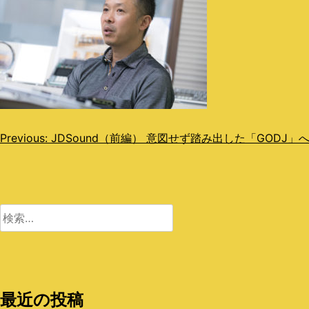
投
Previous:
JDSound（前編） 意図せず踏み出した「GODJ」
稿
ナ
ビ
検
索:
ゲ
ー
シ
最近の投稿