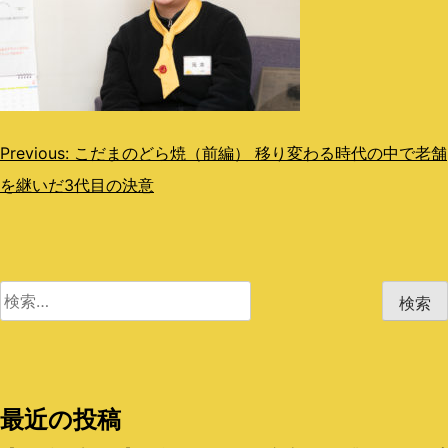
投
Previous:
こだまのどら焼（前編） 移り変わる時代の中で老舗
を継いだ3代目の決意
稿
ナ
ビ
検
ゲ
索:
ー
シ
最近の投稿
ョ