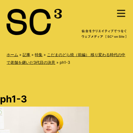
S
メ
k
ニ
ュ
i
ー
を
p
開
く
t
o
ホーム
»
記事
»
特集
»
こだまのどら焼（前編） 移り変わる時代の中
c
で老舗を継いだ3代目の決意
»
ph1-3
o
n
t
ph1-3
e
n
t