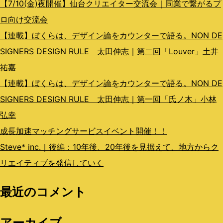
ン
【7/10(金)夜開催】仙台クリエイター交流会｜同業で繋がるプ
ロ向け交流会
【連載】ぼくらは、デザイン論をカウンターで語る。NON DE
SIGNERS DESIGN RULE 太田伸志｜第二回「Louver」土井
祐嘉
【連載】ぼくらは、デザイン論をカウンターで語る。NON DE
SIGNERS DESIGN RULE 太田伸志｜第一回「氏ノ木」小林
弘幸
成長加速マッチングサービスイベント開催！！
Steve* inc.｜後編：10年後、20年後を見据えて、地方からク
リエイティブを発信していく
最近のコメント
アーカイブ