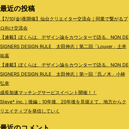
最近の投稿
ン
【7/10(金)夜開催】仙台クリエイター交流会｜同業で繋がるプ
ロ向け交流会
【連載】ぼくらは、デザイン論をカウンターで語る。NON DE
SIGNERS DESIGN RULE 太田伸志｜第二回「Louver」土井
祐嘉
【連載】ぼくらは、デザイン論をカウンターで語る。NON DE
SIGNERS DESIGN RULE 太田伸志｜第一回「氏ノ木」小林
弘幸
成長加速マッチングサービスイベント開催！！
Steve* inc.｜後編：10年後、20年後を見据えて、地方からク
リエイティブを発信していく
最近のコメント