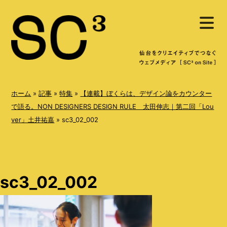
S
メ
k
ニ
ュ
i
ー
を
p
開
く
t
o
ホーム
»
記事
»
特集
»
【連載】ぼくらは、デザイン論をカウンター
c
で語る。NON DESIGNERS DESIGN RULE 太田伸志｜第二回「Lou
ver」土井祐嘉
»
sc3_02_002
o
n
t
e
sc3_02_002
n
t