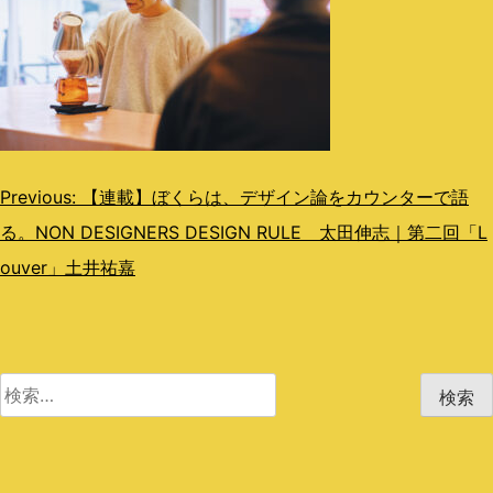
投
Previous:
【連載】ぼくらは、デザイン論をカウンターで語
る。NON DESIGNERS DESIGN RULE 太田伸志｜第二回「L
稿
ouver」土井祐嘉
ナ
ビ
ゲ
検
ー
索:
シ
ョ