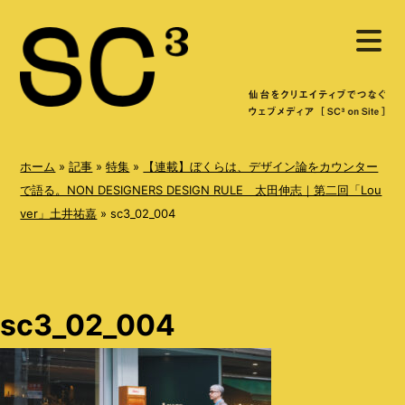
S
メ
k
ニ
ュ
i
ー
を
p
開
く
t
o
ホーム
»
記事
»
特集
»
【連載】ぼくらは、デザイン論をカウンター
c
で語る。NON DESIGNERS DESIGN RULE 太田伸志｜第二回「Lou
ver」土井祐嘉
»
sc3_02_004
o
n
t
e
sc3_02_004
n
t