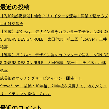
最近の投稿
ン
【7/10(金)夜開催】仙台クリエイター交流会｜同業で繋がるプ
ロ向け交流会
【連載】ぼくらは、デザイン論をカウンターで語る。NON DE
SIGNERS DESIGN RULE 太田伸志｜第二回「Louver」土井
祐嘉
【連載】ぼくらは、デザイン論をカウンターで語る。NON DE
SIGNERS DESIGN RULE 太田伸志｜第一回「氏ノ木」小林
弘幸
成長加速マッチングサービスイベント開催！！
Steve* inc.｜後編：10年後、20年後を見据えて、地方からク
リエイティブを発信していく
最近のコメント