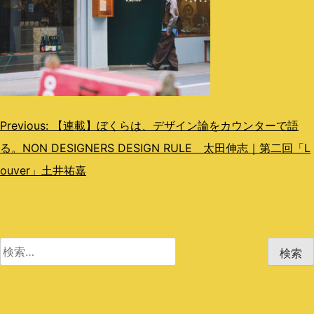
投
Previous:
【連載】ぼくらは、デザイン論をカウンターで語
る。NON DESIGNERS DESIGN RULE 太田伸志｜第二回「L
稿
ouver」土井祐嘉
ナ
ビ
ゲ
検
ー
索:
シ
ョ