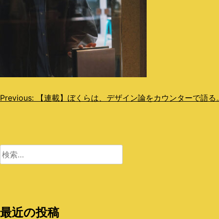
投
Previous:
【連載】ぼくらは、デザイン論をカウンターで語る。NON 
稿
ナ
ビ
検
索:
ゲ
ー
シ
最近の投稿