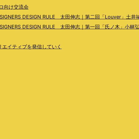
プロ向け交流会
ERS DESIGN RULE 太田伸志｜第二回「Louver」土井
GNERS DESIGN RULE 太田伸志｜第一回「氏ノ木」小林
らクリエイティブを発信していく