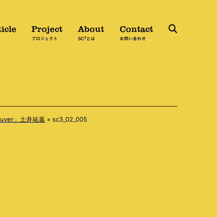
icle
Project
About
Contact
3
検
プロジェクト
SC
とは
お問い合わせ
索
uver」土井祐嘉
»
sc3_02_005