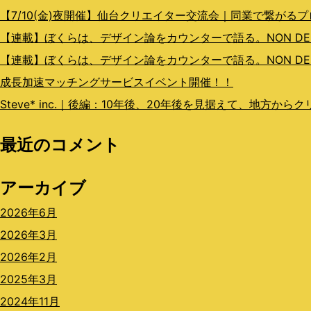
ョ
【7/10(金)夜開催】仙台クリエイター交流会｜同業で繋がる
ン
【連載】ぼくらは、デザイン論をカウンターで語る。NON DESIGN
【連載】ぼくらは、デザイン論をカウンターで語る。NON DESI
成長加速マッチングサービスイベント開催！！
Steve* inc.｜後編：10年後、20年後を見据えて、地方か
最近のコメント
アーカイブ
2026年6月
2026年3月
2026年2月
2025年3月
2024年11月