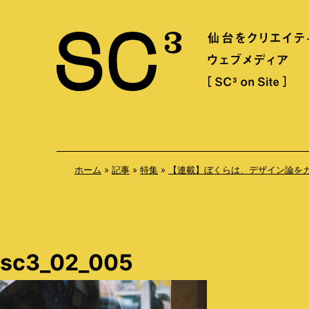
S
k
i
p
t
o
c
o
ホーム
»
記事
»
特集
»
【連載】ぼくらは、デザイン論をカウンタ
n
t
e
n
sc3_02_005
t