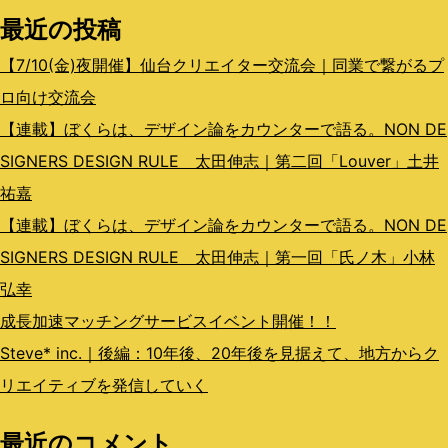
最近の投稿
ン
【7/10(金)夜開催】仙台クリエイター交流会｜同業で繋がるプ
ロ向け交流会
【連載】ぼくらは、デザイン論をカウンターで語る。NON DE
SIGNERS DESIGN RULE 太田伸志｜第二回「Louver」土井
祐嘉
【連載】ぼくらは、デザイン論をカウンターで語る。NON DE
SIGNERS DESIGN RULE 太田伸志｜第一回「氏ノ木」小林
弘幸
成長加速マッチングサービスイベント開催！！
Steve* inc.｜後編：10年後、20年後を見据えて、地方からク
リエイティブを発信していく
最近のコメント