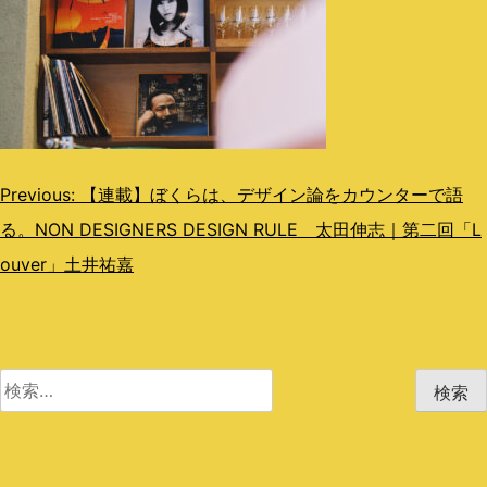
投
Previous:
【連載】ぼくらは、デザイン論をカウンターで語
る。NON DESIGNERS DESIGN RULE 太田伸志｜第二回「L
稿
ouver」土井祐嘉
ナ
ビ
ゲ
検
ー
索:
シ
ョ