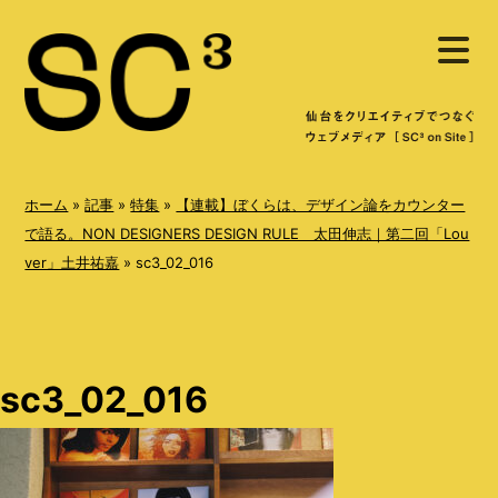
S
メ
k
ニ
ュ
i
ー
を
p
開
く
t
o
ホーム
»
記事
»
特集
»
【連載】ぼくらは、デザイン論をカウンター
c
で語る。NON DESIGNERS DESIGN RULE 太田伸志｜第二回「Lou
ver」土井祐嘉
»
sc3_02_016
o
n
t
e
sc3_02_016
n
t