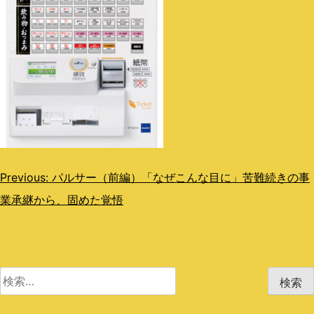
投
Previous:
パルサー（前編）「なぜこんな目に」苦難続きの事
業承継から、固めた覚悟
稿
ナ
ビ
検
ゲ
索:
ー