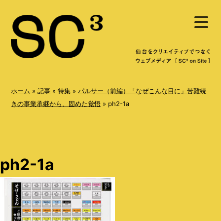
S
メ
k
ニ
ュ
i
ー
を
p
開
く
t
o
ホーム
»
記事
»
特集
»
パルサー（前編）「なぜこんな目に」苦難続
c
きの事業承継から、固めた覚悟
»
ph2-1a
o
n
t
ph2-1a
e
n
t