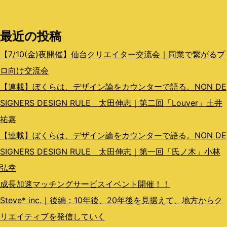
シ
最近の投稿
ョ
ン
【7/10(金)夜開催】仙台クリエイター交流会｜同業で繋がるプ
ロ向け交流会
【連載】ぼくらは、デザイン論をカウンターで語る。NON DE
SIGNERS DESIGN RULE 太田伸志｜第二回「Louver」土井
祐嘉
【連載】ぼくらは、デザイン論をカウンターで語る。NON DE
SIGNERS DESIGN RULE 太田伸志｜第一回「氏ノ木」小林
弘幸
成長加速マッチングサービスイベント開催！！
Steve* inc.｜後編：10年後、20年後を見据えて、地方からク
リエイティブを発信していく