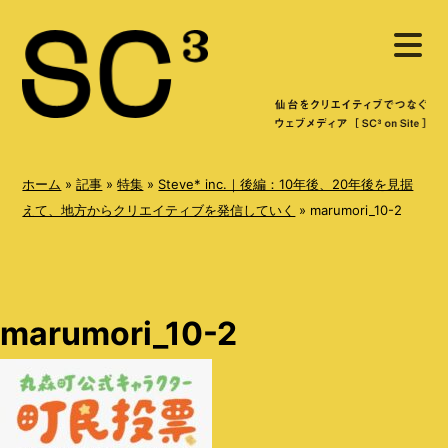
S
メ
k
ニ
ュ
i
ー
を
p
開
く
t
o
ホーム
»
記事
»
特集
»
Steve* inc.｜後編：10年後、20年後を見据
c
えて、地方からクリエイティブを発信していく
»
marumori_10-2
o
n
t
marumori_10-2
e
n
t