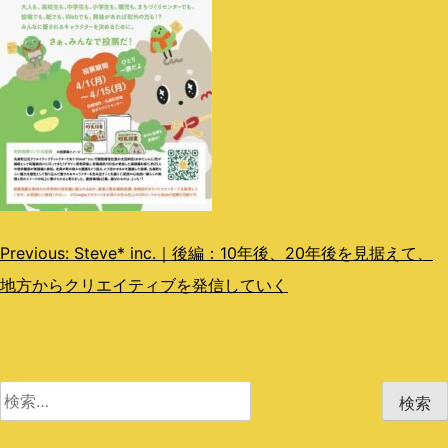
投
Previous:
Steve* inc.｜後編：10年後、20年後を見据えて、
地方からクリエイティブを発信していく
稿
ナ
ビ
検
ゲ
索:
ー