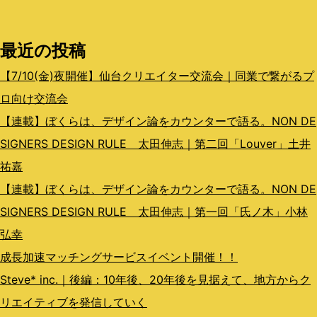
シ
最近の投稿
ョ
ン
【7/10(金)夜開催】仙台クリエイター交流会｜同業で繋がるプ
ロ向け交流会
【連載】ぼくらは、デザイン論をカウンターで語る。NON DE
SIGNERS DESIGN RULE 太田伸志｜第二回「Louver」土井
祐嘉
【連載】ぼくらは、デザイン論をカウンターで語る。NON DE
SIGNERS DESIGN RULE 太田伸志｜第一回「氏ノ木」小林
弘幸
成長加速マッチングサービスイベント開催！！
Steve* inc.｜後編：10年後、20年後を見据えて、地方からク
リエイティブを発信していく