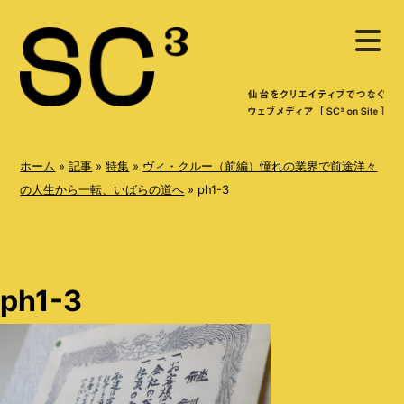
S
メ
k
ニ
ュ
i
ー
を
p
開
く
t
o
ホーム
»
記事
»
特集
»
ヴィ・クルー（前編）憧れの業界で前途洋々
c
の人生から一転、いばらの道へ
»
ph1-3
o
n
t
ph1-3
e
n
t