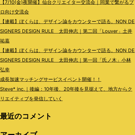
ン
【7/10(金)夜開催】仙台クリエイター交流会｜同業で繋がるプ
ロ向け交流会
【連載】ぼくらは、デザイン論をカウンターで語る。NON DE
SIGNERS DESIGN RULE 太田伸志｜第二回「Louver」土井
祐嘉
【連載】ぼくらは、デザイン論をカウンターで語る。NON DE
SIGNERS DESIGN RULE 太田伸志｜第一回「氏ノ木」小林
弘幸
成長加速マッチングサービスイベント開催！！
Steve* inc.｜後編：10年後、20年後を見据えて、地方からク
リエイティブを発信していく
最近のコメント
アーカイブ