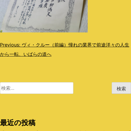
投
Previous:
ヴィ・クルー（前編）憧れの業界で前途洋々の人生
から一転、いばらの道へ
稿
ナ
ビ
検
ゲ
索:
ー
シ
最近の投稿
ョ