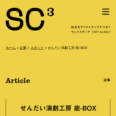
S
メ
k
ニ
ュ
i
ー
を
p
開
く
t
o
ホーム
»
記事
»
スポット
»
せんだい演劇工房 能-BOX
c
o
n
Article
t
記事
e
n
t
せんだい演劇工房 能-BOX