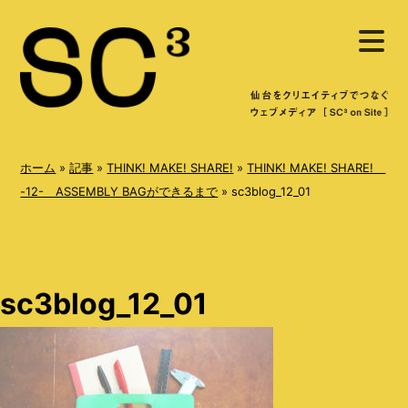
S
メ
k
ニ
ュ
i
ー
を
p
開
く
t
o
ホーム
»
記事
»
THINK! MAKE! SHARE!
»
THINK! MAKE! SHARE!
c
-12- ASSEMBLY BAGができるまで
»
sc3blog_12_01
o
n
t
sc3blog_12_01
e
n
t