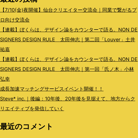
ン
【7/10(金)夜開催】仙台クリエイター交流会｜同業で繋がるプ
ロ向け交流会
【連載】ぼくらは、デザイン論をカウンターで語る。NON DE
SIGNERS DESIGN RULE 太田伸志｜第二回「Louver」土井
祐嘉
【連載】ぼくらは、デザイン論をカウンターで語る。NON DE
SIGNERS DESIGN RULE 太田伸志｜第一回「氏ノ木」小林
弘幸
成長加速マッチングサービスイベント開催！！
Steve* inc.｜後編：10年後、20年後を見据えて、地方からク
リエイティブを発信していく
最近のコメント