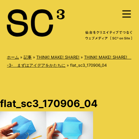
S
メ
k
ニ
ュ
i
ー
を
p
開
く
t
o
ホーム
»
記事
»
THINK! MAKE! SHARE!
»
THINK! MAKE! SHARE!
c
-3- まずはアイデアをかたちに
»
flat_sc3_170906_04
o
n
t
flat_sc3_170906_04
e
n
t