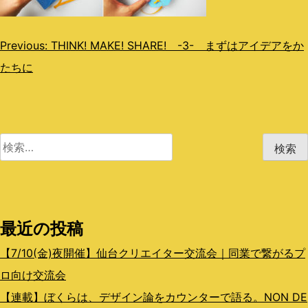
投
Previous:
THINK! MAKE! SHARE! -3- まずはアイデアをか
たちに
稿
ナ
ビ
検
ゲ
索:
ー
シ
最近の投稿
ョ
ン
【7/10(金)夜開催】仙台クリエイター交流会｜同業で繋がるプ
ロ向け交流会
【連載】ぼくらは、デザイン論をカウンターで語る。NON DE