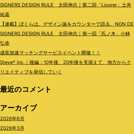
SIGNERS DESIGN RULE 太田伸志｜第二回「Louver」土井
祐嘉
【連載】ぼくらは、デザイン論をカウンターで語る。NON DE
SIGNERS DESIGN RULE 太田伸志｜第一回「氏ノ木」小林
弘幸
成長加速マッチングサービスイベント開催！！
Steve* inc.｜後編：10年後、20年後を見据えて、地方からク
リエイティブを発信していく
最近のコメント
アーカイブ
2026年6月
2026年3月