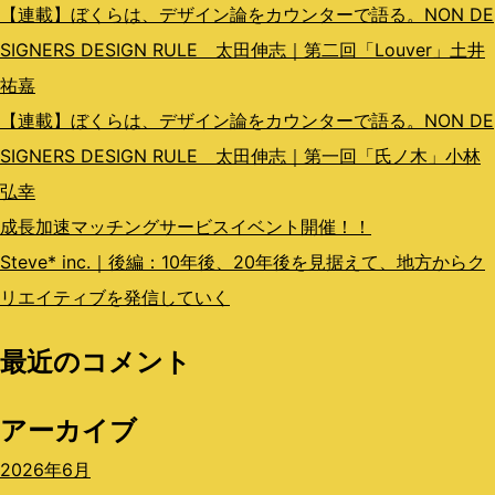
【連載】ぼくらは、デザイン論をカウンターで語る。NON DE
SIGNERS DESIGN RULE 太田伸志｜第二回「Louver」土井
祐嘉
【連載】ぼくらは、デザイン論をカウンターで語る。NON DE
SIGNERS DESIGN RULE 太田伸志｜第一回「氏ノ木」小林
弘幸
成長加速マッチングサービスイベント開催！！
Steve* inc.｜後編：10年後、20年後を見据えて、地方からク
リエイティブを発信していく
最近のコメント
アーカイブ
2026年6月