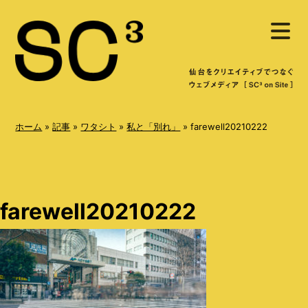
S
メ
k
ニ
ュ
i
ー
を
p
開
く
t
o
ホーム
»
記事
»
ワタシト
»
私と「別れ」
»
farewell20210222
c
o
n
farewell20210222
t
e
n
t