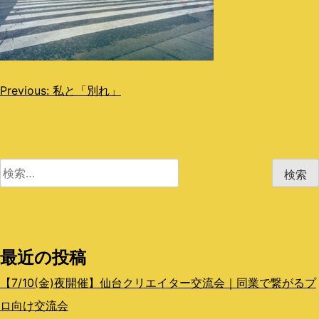
投
Previous:
私と「別れ」
稿
ナ
ビ
検
索:
ゲ
ー
シ
最近の投稿
ョ
【7/10(金)夜開催】仙台クリエイター交流会｜同業で繋がるプ
ン
ロ向け交流会