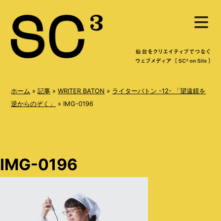
S
メ
k
ニ
ュ
i
ー
を
p
開
く
t
o
ホーム
»
記事
»
WRITER BATON
»
ライターバトン -12- 「望遠鏡を
c
逆からのぞく」
»
IMG-0196
o
n
t
IMG-0196
e
n
t