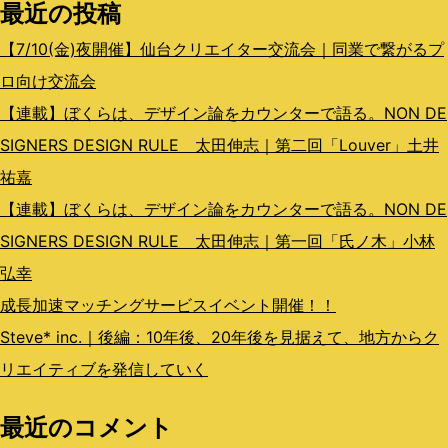
シ
最近の投稿
ョ
【7/10(金)夜開催】仙台クリエイター交流会｜同業で繋がるプ
ン
ロ向け交流会
【連載】ぼくらは、デザイン論をカウンターで語る。NON DE
SIGNERS DESIGN RULE 太田伸志｜第二回「Louver」土井
祐嘉
【連載】ぼくらは、デザイン論をカウンターで語る。NON DE
SIGNERS DESIGN RULE 太田伸志｜第一回「氏ノ木」小林
弘幸
成長加速マッチングサービスイベント開催！！
Steve* inc.｜後編：10年後、20年後を見据えて、地方からク
リエイティブを発信していく
最近のコメント