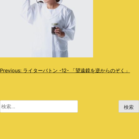
投
Previous:
ライターバトン -12- 「望遠鏡を逆からのぞく」
稿
ナ
ビ
検
索:
ゲ
ー