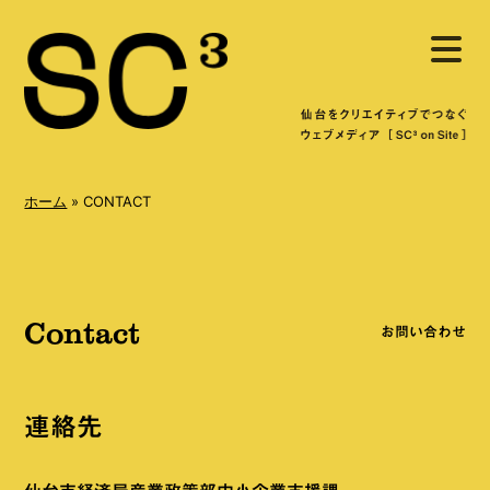
S
メ
k
ニ
ュ
i
ー
を
p
開
く
t
o
ホーム
»
CONTACT
c
o
n
Contact
t
お問い合わせ
e
n
連絡先
t