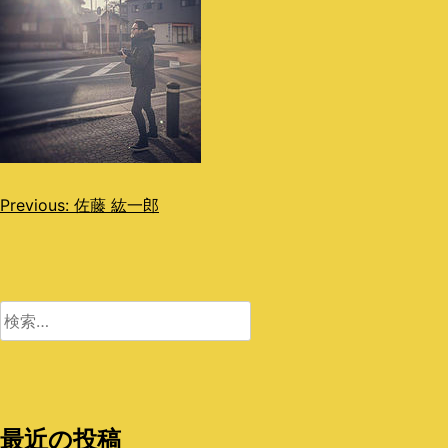
投
Previous:
佐藤 紘一郎
稿
ナ
ビ
検
索:
ゲ
ー
シ
最近の投稿