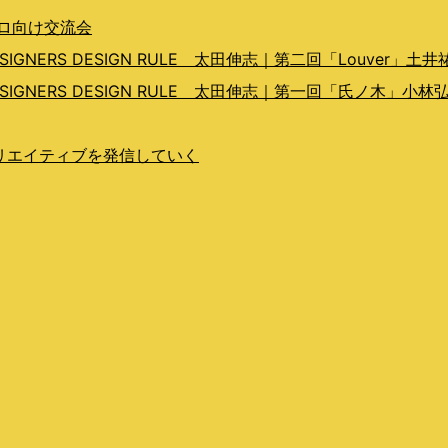
プロ向け交流会
ERS DESIGN RULE 太田伸志｜第二回「Louver」土井
GNERS DESIGN RULE 太田伸志｜第一回「氏ノ木」小林
らクリエイティブを発信していく