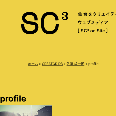
S
k
i
p
t
o
c
o
ホーム
»
CREATOR DB
»
佐藤 紘一郎
»
profile
n
t
e
n
profile
t