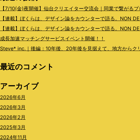
ョ
【7/10(金)夜開催】仙台クリエイター交流会｜同業で繋がる
ン
【連載】ぼくらは、デザイン論をカウンターで語る。NON DESIGN
【連載】ぼくらは、デザイン論をカウンターで語る。NON DESI
成長加速マッチングサービスイベント開催！！
Steve* inc.｜後編：10年後、20年後を見据えて、地方か
最近のコメント
アーカイブ
2026年6月
2026年3月
2026年2月
2025年3月
2024年11月