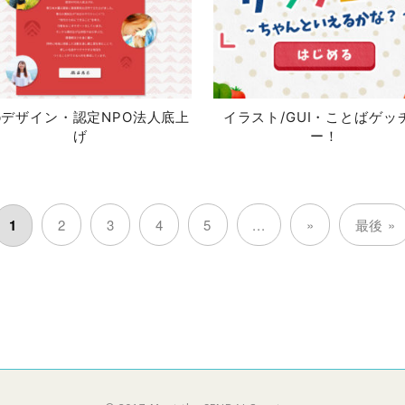
bデザイン・認定NPO法人底上
イラスト/GUI・ことばゲッ
げ
ー！
1
2
3
4
5
...
»
最後 »