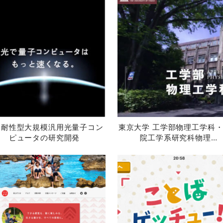
り耐性型大規模汎用光量子コン
東京大学 工学部物理工学科
ピュータの研究開発
院工学系研究科物理…