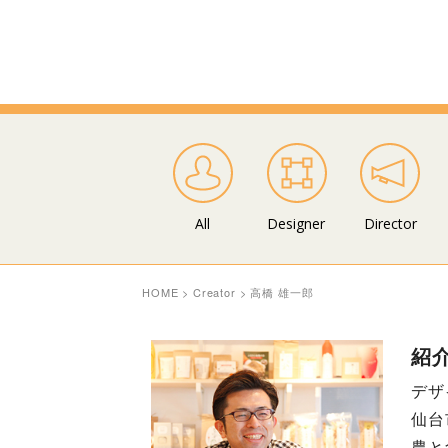
All
Designer
Director
HOME
>
Creator
>
高橋 雄一郎
紹
デザ
仙台
農と