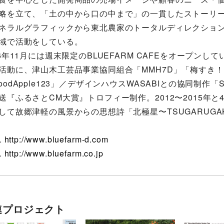
略を立て、「土の中から口の中まで」の一貫したストーリ
ネラルグラフィックから東北農家のトータルディレクショ
域で活動をしている。
16年11月には週末限定のBLUEFARM CAFEをオープンして
活動に、津山木工芸品事業協同組合「MMH7D」「梅すき！
oodApple123」／デザインハウスWASABIとの協同制
送『ふるさとCM大賞』トロフィー制作。2012〜2015年
して故郷津軽の風景からの思想詩「北極星〜TSUGARUGA
.
http://www.bluefarm-d.com
.
http://www.bluefarm.co.jp
連プロジェクト