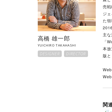
売戦
ジェ
た領
20
主な
高橋 雄一郎
「W
YUICHIRO TAKAHASHI
本放
DESIGNER
DIRECTOR
版と
Web
Web
関