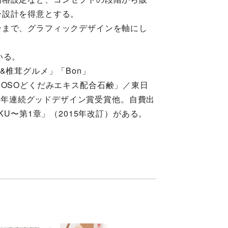
ー設計を得意とする。
ンまで、グラフィックデザインを軸にし
いる。
&椎茸グルメ」「Bon」
作「SOSOどくだみエキス配合石鹸」／東日
と4年連続グッドデザイン賞受賞他。自費出
KU〜第1章」（2015年改訂）がある。