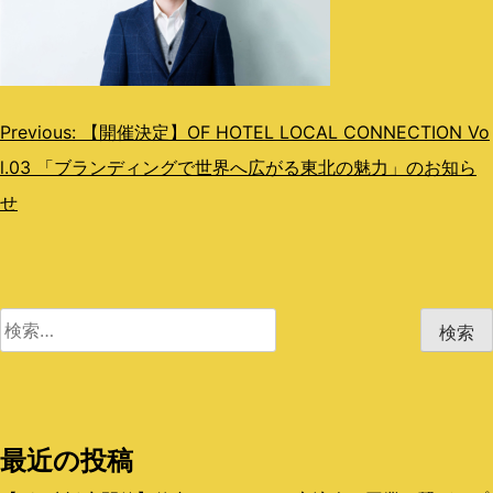
投
Previous:
【開催決定】OF HOTEL LOCAL CONNECTION Vo
l.03 「ブランディングで世界へ広がる東北の魅力」のお知ら
稿
せ
ナ
ビ
ゲ
検
ー
索:
シ
ョ
最近の投稿
ン