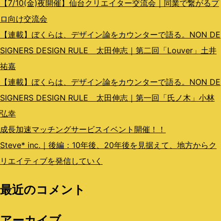
【7/10(金)夜開催】仙台クリエイター交流会｜同業で繋がるプ
ロ向け交流会
【連載】ぼくらは、デザイン論をカウンターで語る。NON DE
SIGNERS DESIGN RULE 太田伸志｜第二回「Louver」土井
祐嘉
【連載】ぼくらは、デザイン論をカウンターで語る。NON DE
SIGNERS DESIGN RULE 太田伸志｜第一回「氏ノ木」小林
弘幸
成長加速マッチングサービスイベント開催！！
Steve* inc.｜後編：10年後、20年後を見据えて、地方からク
リエイティブを発信していく
最近のコメント
アーカイブ