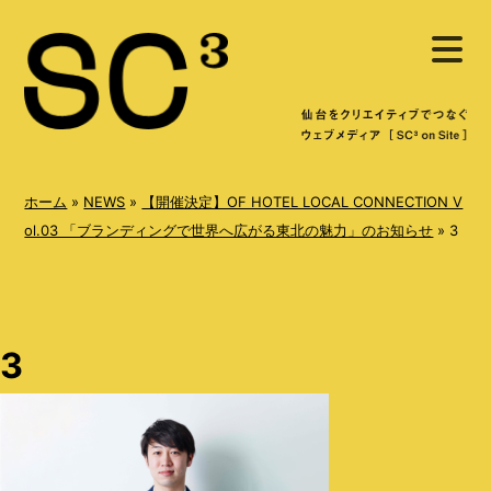
S
メ
k
ニ
ュ
i
ー
を
p
開
く
t
o
ホーム
»
NEWS
»
【開催決定】OF HOTEL LOCAL CONNECTION V
c
ol.03 「ブランディングで世界へ広がる東北の魅力」のお知らせ
»
3
o
n
t
3
e
n
t