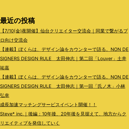
シ
最近の投稿
ョ
ン
【7/10(金)夜開催】仙台クリエイター交流会｜同業で繋がるプ
ロ向け交流会
【連載】ぼくらは、デザイン論をカウンターで語る。NON DE
SIGNERS DESIGN RULE 太田伸志｜第二回「Louver」土井
祐嘉
【連載】ぼくらは、デザイン論をカウンターで語る。NON DE
SIGNERS DESIGN RULE 太田伸志｜第一回「氏ノ木」小林
弘幸
成長加速マッチングサービスイベント開催！！
Steve* inc.｜後編：10年後、20年後を見据えて、地方からク
リエイティブを発信していく