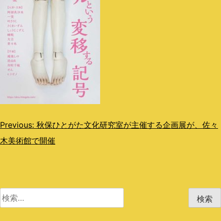
投
Previous:
秋保ひとがた文化研究室が主催する企画展が、佐々
木美術館で開催
稿
ナ
ビ
検
ゲ
索:
ー