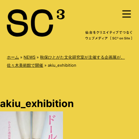
S
メ
k
ニ
ュ
i
ー
を
p
開
く
t
o
ホーム
»
NEWS
»
秋保ひとがた文化研究室が主催する企画展が、
c
佐々木美術館で開催
»
akiu_exhibition
o
n
t
akiu_exhibition
e
n
t