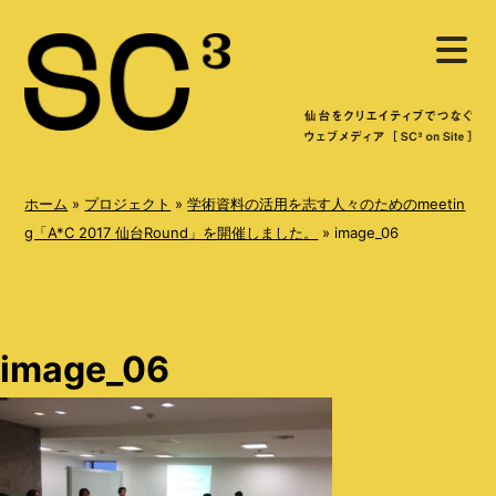
S
メ
k
ニ
ュ
i
ー
を
p
開
く
t
o
ホーム
»
プロジェクト
»
学術資料の活用を志す人々のためのmeetin
c
g「A*C 2017 仙台Round」を開催しました。
»
image_06
o
n
t
image_06
e
n
t