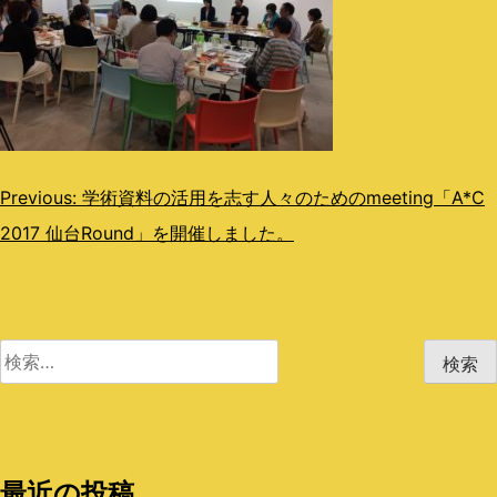
投
Previous:
学術資料の活用を志す人々のためのmeeting「A*C
2017 仙台Round」を開催しました。
稿
ナ
ビ
検
ゲ
索:
ー
シ
最近の投稿
ョ