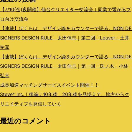
ン
【7/10(金)夜開催】仙台クリエイター交流会｜同業で繋がるプ
ロ向け交流会
【連載】ぼくらは、デザイン論をカウンターで語る。NON DE
SIGNERS DESIGN RULE 太田伸志｜第二回「Louver」土井
祐嘉
【連載】ぼくらは、デザイン論をカウンターで語る。NON DE
SIGNERS DESIGN RULE 太田伸志｜第一回「氏ノ木」小林
弘幸
成長加速マッチングサービスイベント開催！！
Steve* inc.｜後編：10年後、20年後を見据えて、地方からク
リエイティブを発信していく
最近のコメント