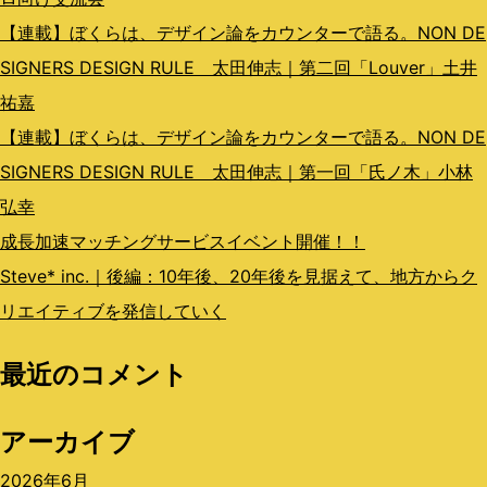
【連載】ぼくらは、デザイン論をカウンターで語る。NON DE
SIGNERS DESIGN RULE 太田伸志｜第二回「Louver」土井
祐嘉
【連載】ぼくらは、デザイン論をカウンターで語る。NON DE
SIGNERS DESIGN RULE 太田伸志｜第一回「氏ノ木」小林
弘幸
成長加速マッチングサービスイベント開催！！
Steve* inc.｜後編：10年後、20年後を見据えて、地方からク
リエイティブを発信していく
最近のコメント
アーカイブ
2026年6月