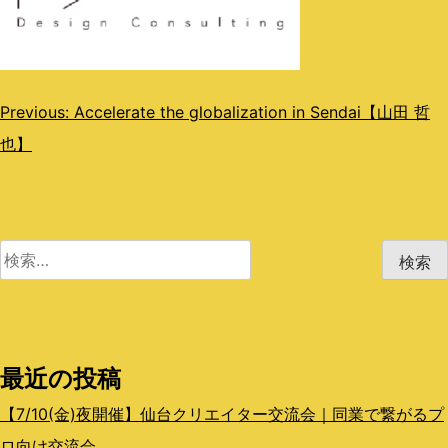
投
Previous:
Accelerate the globalization in Sendai【山田 哲
也】
稿
ナ
ビ
検
ゲ
索:
ー
シ
最近の投稿
ョ
ン
【7/10(金)夜開催】仙台クリエイター交流会｜同業で繋がるプ
ロ向け交流会