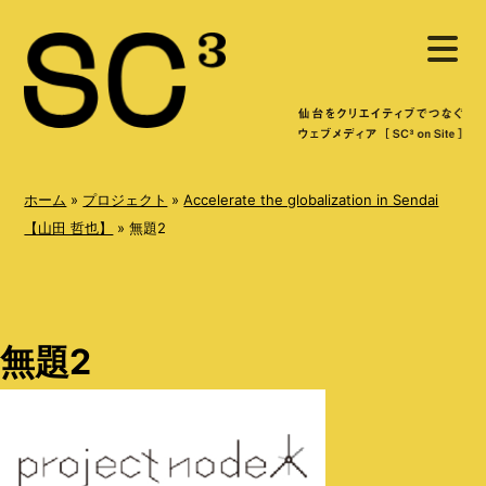
S
メ
k
ニ
ュ
i
ー
を
p
開
く
t
o
ホーム
»
プロジェクト
»
Accelerate the globalization in Sendai
c
【山田 哲也】
»
無題2
o
n
t
無題2
e
n
t