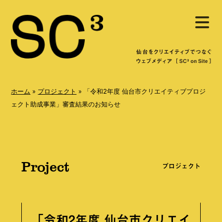
S
メ
k
ニ
ュ
i
ー
を
p
開
く
t
o
ホーム
»
プロジェクト
»
「令和2年度 仙台市クリエイティブプロジ
c
ェクト助成事業」審査結果のお知らせ
o
n
t
Project
e
プロジェクト
n
t
「令和2年度 仙台市クリエイ