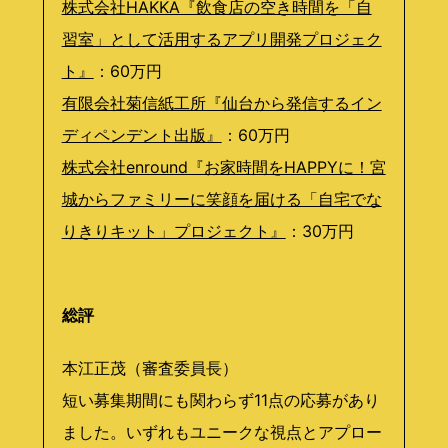
株式会社HAKKA『飲食店の空き時間を「自
習室」として活用するアプリ開発プロジェク
ト』
：60万円
有限会社菊信紙工所『仙台から発信するイン
ディペンデント出版』
：60万円
株式会社enround『お家時間をHAPPYに！宮
城からファミリーに笑顔を届ける「自宅でな
りきりキット」プロジェクト』
：30万円
総評
本江正茂（審査委員長）
短い募集期間にも関わらず11点の応募があり
ました。いずれもユニークな視点とアプロー